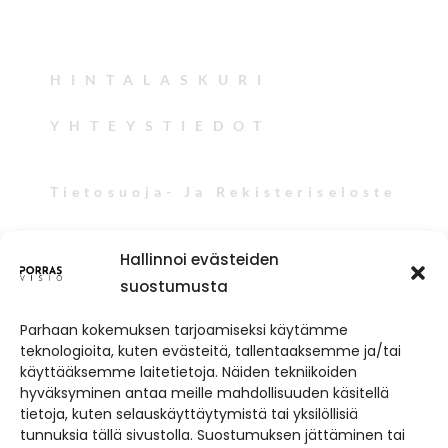
TARJOUSPYYNTÖ
HINTALASKURI
YHTEYSTIEDOT
Tietosuoja- Ja Rekisteriseloste
Facebook
Instagram
Hallinnoi evästeiden
suostumusta
Parhaan kokemuksen tarjoamiseksi käytämme
teknologioita, kuten evästeitä, tallentaaksemme ja/tai
käyttääksemme laitetietoja. Näiden tekniikoiden
hyväksyminen antaa meille mahdollisuuden käsitellä
tietoja, kuten selauskäyttäytymistä tai yksilöllisiä
tunnuksia tällä sivustolla. Suostumuksen jättäminen tai