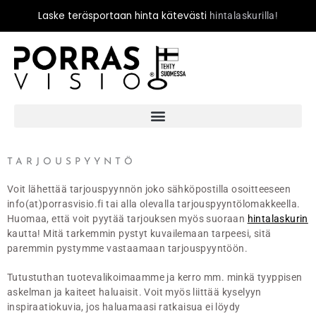
Laske teräsportaan hinta kätevästi
hintalaskurilla!
TARJOUSPYYNTÖ
Voit lähettää tarjouspyynnön joko sähköpostilla osoitteeseen
info(at)porrasvisio.fi tai alla olevalla tarjouspyyntölomakkeella.
Huomaa, että voit pyytää tarjouksen myös suoraan
hintalaskurin
kautta! Mitä tarkemmin pystyt kuvailemaan tarpeesi, sitä
paremmin pystymme vastaamaan tarjouspyyntöön.
Tutustuthan tuotevalikoimaamme ja kerro mm. minkä tyyppisen
askelman ja kaiteet haluaisit. Voit myös liittää kyselyyn
inspiraatiokuvia, jos haluamaasi ratkaisua ei löydy